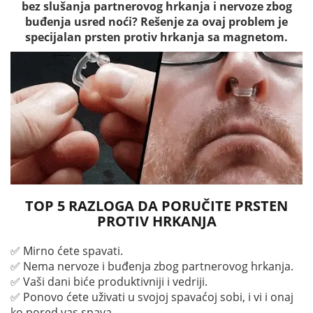
bez slušanja partnerovog hrkanja i nervoze zbog
buđenja usred noći? Rešenje za ovaj problem je
specijalan prsten protiv hrkanja sa magnetom.
TOP 5 RAZLOGA DA PORUČITE PRSTEN
PROTIV HRKANJA
✅ Mirno ćete spavati.
✅ Nema nervoze i buđenja zbog partnerovog hrkanja.
✅ Vaši dani biće produktivniji i vedriji.
✅ Ponovo ćete uživati u svojoj spavaćoj sobi, i vi i onaj
ko pored vas spava.