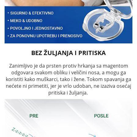
BEZ ŽULJANJA I PRITISKA
Zanimljivo je da prsten protiv hrkanja sa magentom
odgovara svakom obliku i veličini nosa, a mogu ga
koristiti kako muškarci, tako i žene. Tokom spavanja ga
nećete ni primetiti, jer je vrlo udoban, ne izaziva osećaj
pritiska i žuljanja.