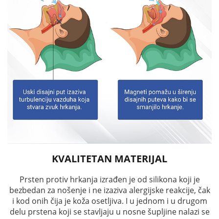
KVALITETAN MATERIJAL
Prsten protiv hrkanja izrađen je od silikona koji je
bezbedan za nošenje i ne izaziva alergijske reakcije, čak
i kod onih čija je koža osetljiva. I u jednom i u drugom
delu prstena koji se stavljaju u nosne šupljine nalazi se