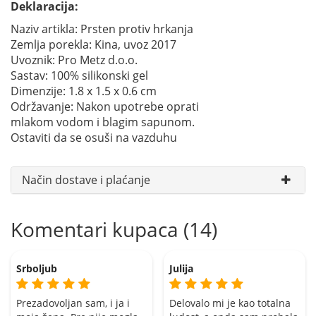
Deklaracija:
Naziv artikla: Prsten protiv hrkanja
Zemlja porekla: Kina, uvoz 2017
Uvoznik: Pro Metz d.o.o.
Sastav: 100% silikonski gel
Dimenzije: 1.8 x 1.5 x 0.6 cm
Održavanje: Nakon upotrebe oprati
mlakom vodom i blagim sapunom.
Ostaviti da se osuši na vazduhu
Način dostave i plaćanje
Komentari kupaca (14)
Srboljub
Julija
Prezadovoljan sam, i ja i
Delovalo mi je kao totalna