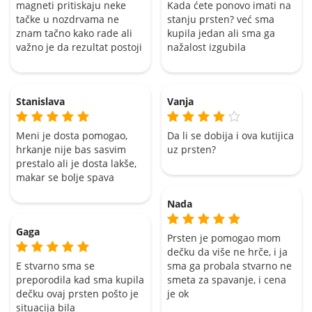
magneti pritiskaju neke
Kada ćete ponovo imati na
tačke u nozdrvama ne
stanju prsten? već sma
znam tačno kako rade ali
kupila jedan ali sma ga
važno je da rezultat postoji
nažalost izgubila
Stanislava
Vanja
Meni je dosta pomogao,
Da li se dobija i ova kutijica
hrkanje nije bas sasvim
uz prsten?
prestalo ali je dosta lakše,
makar se bolje spava
Nada
Gaga
Prsten je pomogao mom
dečku da više ne hrče, i ja
E stvarno sma se
sma ga probala stvarno ne
preporodila kad sma kupila
smeta za spavanje, i cena
dečku ovaj prsten pošto je
je ok
situacija bila