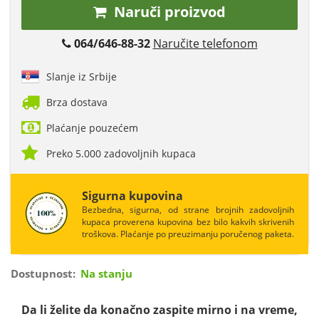
Naruči proizvod
064/646-88-32
Naručite telefonom
Slanje iz Srbije
Brza dostava
Plaćanje pouzećem
Preko 5.000 zadovoljnih kupaca
Sigurna kupovina
Bezbedna, sigurna, od strane brojnih zadovoljnih
kupaca proverena kupovina bez bilo kakvih skrivenih
troškova. Plaćanje po preuzimanju poručenog paketa.
Dostupnost:
Na stanju
Da li želite da konačno zaspite mirno i na vreme,