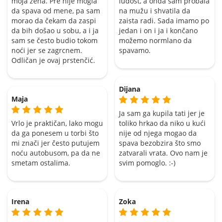
moja žena. Pre nije mogla
ludost, a onda sam probala
da spava od mene, pa sam
na mužu i shvatila da
morao da čekam da zaspi
zaista radi. Sada imamo po
da bih došao u sobu, a i ja
jedan i on i ja i končano
sam se često budio tokom
možemo normlano da
noći jer se zagrcnem.
spavamo.
Odličan je ovaj prstenčić.
Dijana
Maja
Ja sam ga kupila tati jer je
Vrlo je praktičan, lako mogu
toliko hrkao da niko u kući
da ga ponesem u torbi što
nije od njega mogao da
mi znači jer često putujem
spava bezobzira što smo
noću autobusom, pa da ne
zatvarali vrata. Ovo nam je
smetam ostalima.
svim pomoglo. :-)
Irena
Zoka