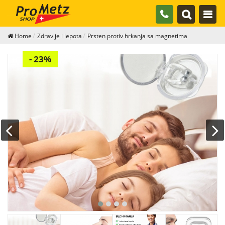
Home
Zdravlje i lepota
Prsten protiv hrkanja sa magnetima
- 23%