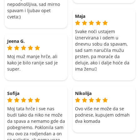
nepodnošljiva, sad mirno
spavam i ljubav opet
Maja
cveta:)
Svake noći ustajem
iznervirana i odem u
Jeena G.
dnevnu sobu da spavam,
sad sam naručila mužu
Moj muž manje hrče, ali
prsten, pa moraće da
kako je bilo ranije sad je
deluje, ako i dalje hoće da
super.
ima ženu
Sofija
Nikolija
Moj tata hrče i sve nas
Ovo više ne može da se
budi tako da niko ne može
podnese, kupujem odmah
da spava a nemamo gde da
dva komada
pobegnemo. Poklonila sam
mu ovo za rodjendan a on
se naljutio, ali nema veze