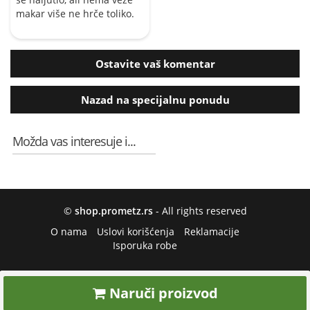
makar više ne hrče toliko.
Ostavite vaš komentar
Nazad na specijalnu ponudu
Možda vas interesuje i...
©
shop.prometz.rs
- All rights reserved
O nama
Uslovi korišćenja
Reklamacije
Isporuka robe
Naruči proizvod