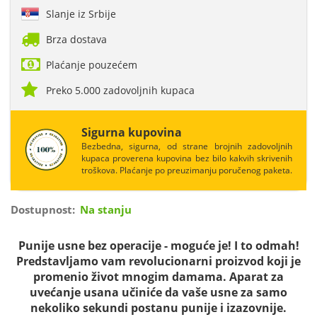
Slanje iz Srbije
Brza dostava
Plaćanje pouzećem
Preko 5.000 zadovoljnih kupaca
Sigurna kupovina
Bezbedna, sigurna, od strane brojnih zadovoljnih
kupaca proverena kupovina bez bilo kakvih skrivenih
troškova. Plaćanje po preuzimanju poručenog paketa.
Dostupnost:
Na stanju
Punije usne bez operacije - moguće je! I to odmah!
Predstavljamo vam revolucionarni proizvod koji je
promenio život mnogim damama. Aparat za
uvećanje usana učiniće da vaše usne za samo
nekoliko sekundi postanu punije i izazovnije.