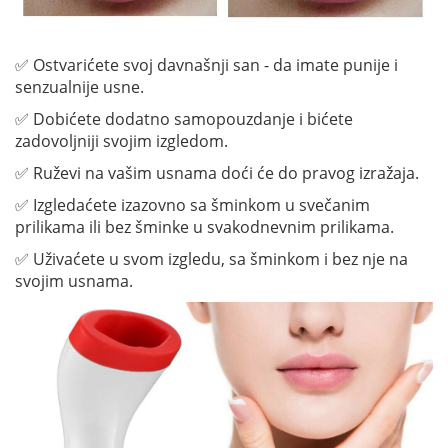
✅ Ostvarićete svoj davnašnji san - da imate punije i
senzualnije usne.
✅ Dobićete dodatno samopouzdanje i bićete
zadovoljniji svojim izgledom.
✅ Ruževi na vašim usnama doći će do pravog izražaja.
✅ Izgledaćete izazovno sa šminkom u svečanim
prilikama ili bez šminke u svakodnevnim prilikama.
✅ Uživaćete u svom izgledu, sa šminkom i bez nje na
svojim usnama.