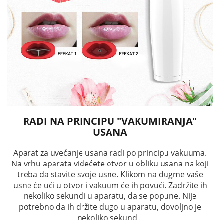
RADI NA PRINCIPU "VAKUMIRANJA"
USANA
Aparat za uvećanje usana radi po principu vakuuma.
Na vrhu aparata videćete otvor u obliku usana na koji
treba da stavite svoje usne. Klikom na dugme vaše
usne će ući u otvor i vakuum će ih povući. Zadržite ih
nekoliko sekundi u aparatu, da se popune. Nije
potrebno da ih držite dugo u aparatu, dovoljno je
nekoliko sekundi.