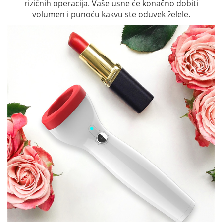
rizičnih operacija. Vaše usne će konačno dobiti
volumen i punoću kakvu ste oduvek želele.