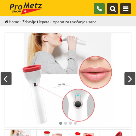
Home
Zdravlje i lepota
Aparat za uvećanje usana