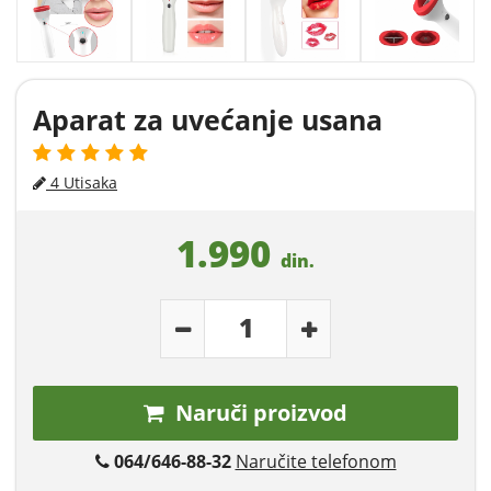
Aparat za uvećanje usana
4 Utisaka
1.990
din.
Naruči proizvod
064/646-88-32
Naručite telefonom