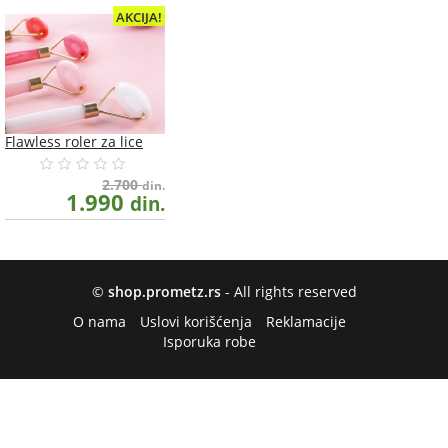
AKCIJA!
Flawless roler za lice
2.700
din.
1.990
din.
©
shop.prometz.rs
- All rights reserved
O nama
Uslovi korišćenja
Reklamacije
Isporuka robe