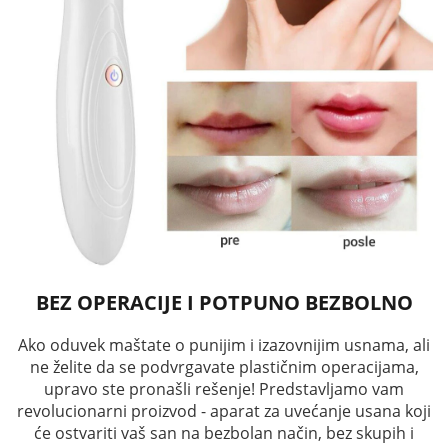
BEZ OPERACIJE I POTPUNO BEZBOLNO
Ako oduvek maštate o punijim i izazovnijim usnama, ali
ne želite da se podvrgavate plastičnim operacijama,
upravo ste pronašli rešenje! Predstavljamo vam
revolucionarni proizvod - aparat za uvećanje usana koji
će ostvariti vaš san na bezbolan način, bez skupih i