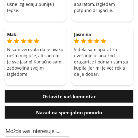
usne izgledaju punije i
aparatom, izgledam
lepše.
potpuno drugačije.
Maki
Jasmina
Nisam verovala da je ovako
Videla sam aparat za
nešto moguće, ali sada mi
uvećanje usana kod
je sve jasno! Konačno sam
drugarice i odmah sam ga
zadovoljna svojim
kupila, jer mi je već rekla
izgledom!
da je dobar.
Ostavite vaš komentar
Nazad na specijalnu ponudu
Možda vas interesuje i...