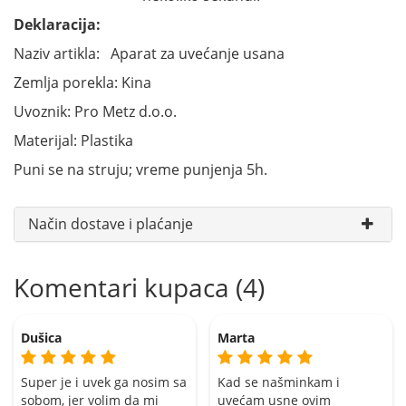
Deklaracija:
Naziv artikla: Aparat za uvećanje usana
Zemlja porekla: Kina
Uvoznik: Pro Metz d.o.o.
Materijal: Plastika
Puni se na struju; vreme punjenja 5h.
Način dostave i plaćanje
Komentari kupaca (4)
Dušica
Marta
Super je i uvek ga nosim sa
Kad se našminkam i
sobom, jer volim da mi
uvećam usne ovim