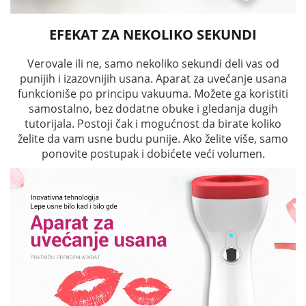
EFEKAT ZA NEKOLIKO SEKUNDI
Verovale ili ne, samo nekoliko sekundi deli vas od
punijih i izazovnijih usana. Aparat za uvećanje usana
funkcioniše po principu vakuuma. Možete ga koristiti
samostalno, bez dodatne obuke i gledanja dugih
tutorijala. Postoji čak i mogućnost da birate koliko
želite da vam usne budu punije. Ako želite više, samo
ponovite postupak i dobićete veći volumen.