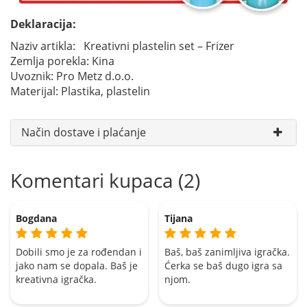
Deklaracija:
Naziv artikla: Kreativni plastelin set – Frizer
Zemlja porekla: Kina
Uvoznik: Pro Metz d.o.o.
Materijal: Plastika, plastelin
Način dostave i plaćanje
Komentari kupaca (2)
Bogdana
Tijana
Dobili smo je za rođendan i
Baš, baš zanimljiva igračka.
jako nam se dopala. Baš je
Ćerka se baš dugo igra sa
kreativna igračka.
njom.