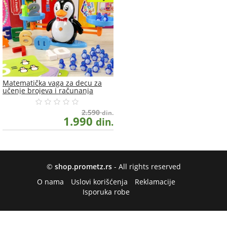
Matematička vaga za decu za
učenje brojeva i računanja
2.590
din.
1.990
din.
©
shop.prometz.rs
- All rights reserved
O nama
Uslovi korišćenja
Reklamacije
Isporuka robe