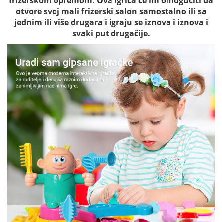
frizerskom opremom. Ova igrica će im omogućiti da
otvore svoj mali frizerski salon samostalno ili sa
jednim ili više drugara i igraju se iznova i iznova i
svaki put drugačije.