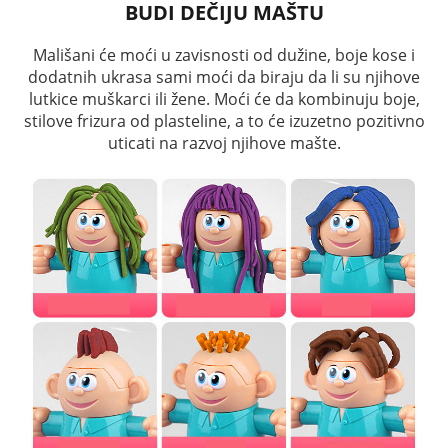
BUDI DEČIJU MAŠTU
Mališani će moći u zavisnosti od dužine, boje kose i
dodatnih ukrasa sami moći da biraju da li su njihove
lutkice muškarci ili žene. Moći će da kombinuju boje,
stilove frizura od plasteline, a to će izuzetno pozitivno
uticati na razvoj njihove mašte.