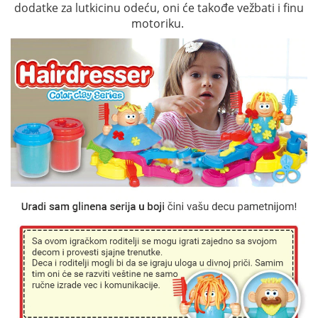
dodatke za lutkicinu odeću, oni će takođe vežbati i finu
motoriku.