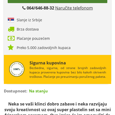
064/646-88-32
Naručite telefonom
Slanje iz Srbije
Brza dostava
Plaćanje pouzećem
Preko 5.000 zadovoljnih kupaca
Sigurna kupovina
Bezbedna, sigurna, od strane brojnih zadovoljnih
kupaca proverena kupovina bez bilo kakvih skrivenih
troškova. Plaćanje po preuzimanju poručenog paketa.
Dostupnost:
Na stanju
Neka se vaši klinci dobro zabave i neka razvijaju
svoju kreativnost uz ovaj super plastelin set sa mini