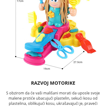
RAZVOJ MOTORIKE
S obzirom da će vaši mališani morati da uposle svoje
malene prstiće ubacujući plastelin, sekući kosu od
plastelina, oblikujući kosu, ukrašavajući je, praveći