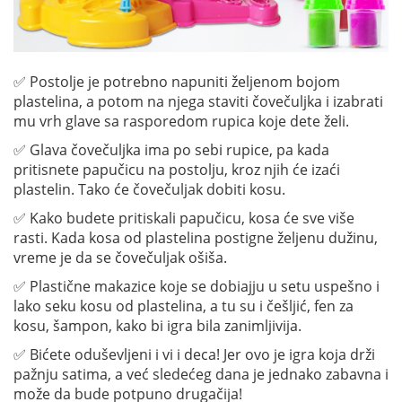
✅ Postolje je potrebno napuniti željenom bojom
plastelina, a potom na njega staviti čovečuljka i izabrati
mu vrh glave sa rasporedom rupica koje dete želi.
✅ Glava čovečuljka ima po sebi rupice, pa kada
pritisnete papučicu na postolju, kroz njih će izaći
plastelin. Tako će čovečuljak dobiti kosu.
✅ Kako budete pritiskali papučicu, kosa će sve više
rasti. Kada kosa od plastelina postigne željenu dužinu,
vreme je da se čovečuljak ošiša.
✅ Plastične makazice koje se dobiajju u setu uspešno i
lako seku kosu od plastelina, a tu su i češljić, fen za
kosu, šampon, kako bi igra bila zanimljivija.
✅ Bićete oduševljeni i vi i deca! Jer ovo je igra koja drži
pažnju satima, a već sledećeg dana je jednako zabavna i
može da bude potpuno drugačija!