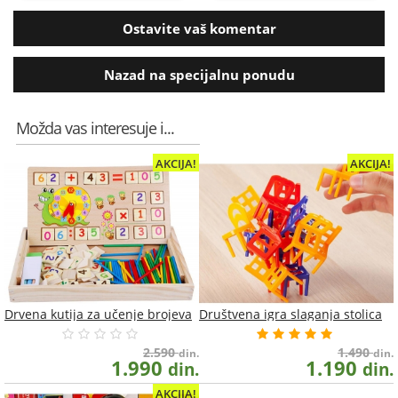
Ostavite vaš komentar
Nazad na specijalnu ponudu
Možda vas interesuje i...
AKCIJA!
AKCIJA!
Drvena kutija za učenje brojeva
Društvena igra slaganja stolica
2.590
1.490
din.
din.
1.990
1.190
din.
din.
AKCIJA!