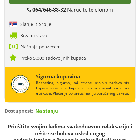
064/646-88-32
Naručite telefonom
Slanje iz Srbije
Brza dostava
Plaćanje pouzećem
Preko 5.000 zadovoljnih kupaca
Sigurna kupovina
Bezbedna, sigurna, od strane brojnih zadovoljnih
kupaca proverena kupovina bez bilo kakvih skrivenih
troškova. Plaćanje po preuzimanju poručenog paketa.
Dostupnost:
Na stanju
Priuštite svojim leđima svakodnevnu relaksaciju i
rešite se bolova usled dugog