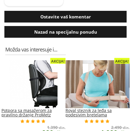
Ostavite vaš komentar
Nazad na specijalnu ponudu
Možda vas interesuje i...
AKCIJA!
AKCIJA!
Potpora sa masažerom za
Royal steznik za leđa sa
pravilno držanje ProMetz
podesivim bretelama
1.390
2.490
din.
din.