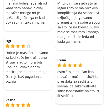
me jako bolela leđa, ali od
Mnogo mi se sviđa što je
kada sam nabavila ovaj
lagan i što nema nikakvih
masažer mnogo mi je
komplikacija da se postavi,
lakše. Uključim ga nekad
uključi, jer ja ga samo
dok radim i tako mi prija.
premeštam iz sobe u sobu,
sa stolice na krevet. Svako
malo se masiram i mnogo
manje me bole leđa od
Ogi
kada ga imam.
Dobar je masažer ali samo
za kod kuće jer troši puno
Irena
struje, a auto mora biti
upaljen , ovako dobro
masira jedina mana mu je
osim što je odličan kao
što nije baš pogodan za
masažer može da služi kao
vožnju
presvlaka za sedište u
kolima, da zakamuflirate
sitne nedostatke na stolici
ili sedištu
Vesna