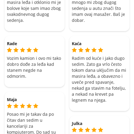
masira leđa i otklonio mi je
mnogo mi zbog dugog
bolove koje sam imao zbog
sedenja u autu znači što
svakodnevnog dugog
imam ovaj masažer. Baš je
sedenja.
dobar.
Rade
Kaća
Vozim kamion i ovo mi tako
Radim od kuće i jako dugo
dobro dođe za leđa kad
sedim. Zato ga vrlo često
stanem negde na
tokom dana uključim da mi
odmorim.
masira leđa, a obavezno i
uveče pred spavanje,
nekad ga stavim na fotelju,
a nekad na krevet pa
Maja
legnem na njega.
Posao mi je takav da po
čitav dan sedim u
Julka
kancelariji za
kompjuterom. Do sad su