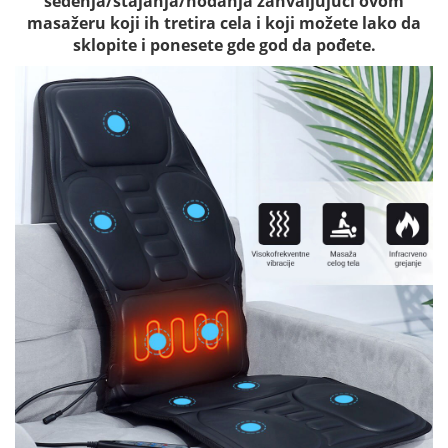
sedenja/stajanja/hodanja zahvaljujući ovom
masažeru koji ih tretira cela i koji možete lako da
sklopite i ponesete gde god da pođete.