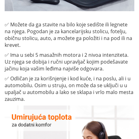
✅ Možete da ga stavite na bilo koje sedište ili legnete
na njega. Pogodan je za kancelarijsku stolicu, fotelju,
običnu stolicu, auto, a možete ga položiti i na pod ili na
krevet.
✅ Ima u sebi 5 masažnih motora i 2 nivoa intenziteta.
Uz njega se dobija i ručni upravljač kojim podešavate
jačinu koja vašim leđima najviše odgovara.
✅ Odličan je za korišnjenje i kod kuće, i na poslu, ali i u
automobilu. Osim u struju, on može da se uključi u u
upaljač u automobilu a lako se sklapa i vrlo malo mesta
zauzima.