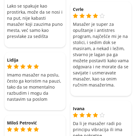
Lako se spakuje kao
Cvrle
prostirka, može da se nosi i
na put, nije kabasti
masažer koji zauzima puno
Masažer je super za
mesta, već samo kao
opuštanje i antistres
presvlake za sedišta
program, najčešće mi je na
stolici, i sedim dok se
masiram, a nekad i ležim,
stvarno je lagan pa ga
Lidija
možete postaviti kako vama
odgovara i ne morate da se
savijate i usmeravate
Imamo masažer na poslu,
masažer, kao sa onim
često ga koristim na pauzi,
ručnim masažerima.
tako da se momentalno
razbudim i mogu da
nastavim sa poslom
Ivana
Miloš Petrović
Da li je masažer radi po
principu vibracija ili ima
neke pokretne