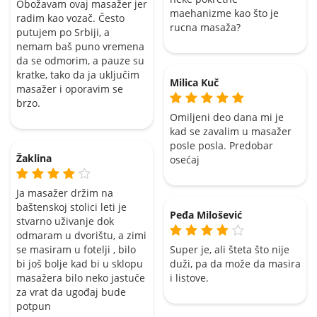
Obožavam ovaj masažer jer
maehanizme kao što je
radim kao vozač. Često
rucna masaža?
putujem po Srbiji, a
nemam baš puno vremena
da se odmorim, a pauze su
kratke, tako da ja uključim
Milica Kuč
masažer i oporavim se
brzo.
Omiljeni deo dana mi je
kad se zavalim u masažer
posle posla. Predobar
Žaklina
osećaj
Ja masažer držim na
baštenskoj stolici leti je
Peđa Milošević
stvarno uživanje dok
odmaram u dvorištu, a zimi
se masiram u fotelji , bilo
Super je, ali šteta što nije
bi još bolje kad bi u sklopu
duži, pa da može da masira
masažera bilo neko jastuče
i listove.
za vrat da ugođaj bude
potpun