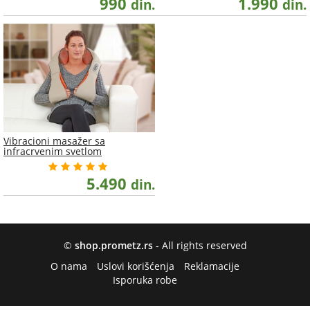
990
1.990
din.
din.
Vibracioni masažer sa
infracrvenim svetlom
5.490
din.
©
shop.prometz.rs
- All rights reserved
O nama
Uslovi korišćenja
Reklamacije
Isporuka robe