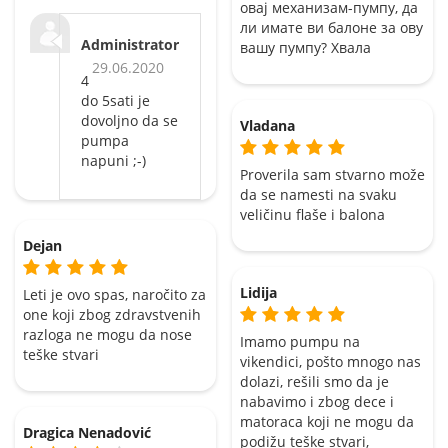
овај механизам-пумпу, да
ли имате ви балоне за ову
Administrator
вашу пумпу? Хвала
29.06.2020
4
do 5sati je
dovoljno da se
Vladana
pumpa
napuni ;-)
Proverila sam stvarno može
da se namesti na svaku
veličinu flaše i balona
Dejan
Lidija
Leti je ovo spas, naročito za
one koji zbog zdravstvenih
razloga ne mogu da nose
Imamo pumpu na
teške stvari
vikendici, pošto mnogo nas
dolazi, rešili smo da je
nabavimo i zbog dece i
matoraca koji ne mogu da
Dragica Nenadović
podižu teške stvari,