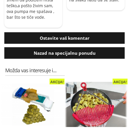
teško,a pošto živim sam,
ova pumpa me spašava ,
bar što se tiče vode.
Ostavite vaš komentar
Nazad na specijalnu ponudu
Možda vas interesuje i...
AKCIJA!
AKCIJA!