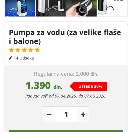
Pumpa za vodu (za velike flaše
i balone)
14 Utisaka
Regularna cena: 2.000
din.
1.390
Ušteda 30%
din.
Ponuda važi od 07.04.2026. do 07.05.2026.