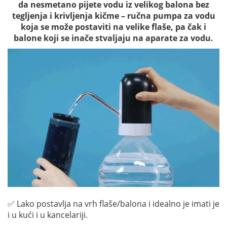
da nesmetano pijete vodu iz velikog balona bez
tegljenja i krivljenja kičme – ručna pumpa za vodu
koja se može postaviti na velike flaše, pa čak i
balone koji se inače stvaljaju na aparate za vodu.
✅ Lako postavlja na vrh flaše/balona i idealno je imati je
i u kući i u kancelariji.