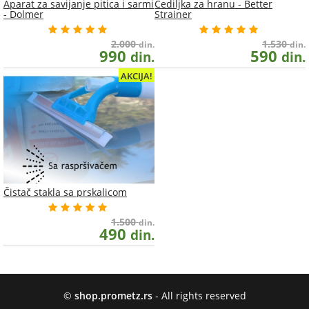
Aparat za savijanje pitica i sarmi
Cediljka za hranu - Better
- Dolmer
Strainer
2.000
1.530
din.
din.
990
590
din.
din.
AKCIJA!
Čistač stakla sa prskalicom
1.500
din.
490
din.
©
shop.prometz.rs
- All rights reserved