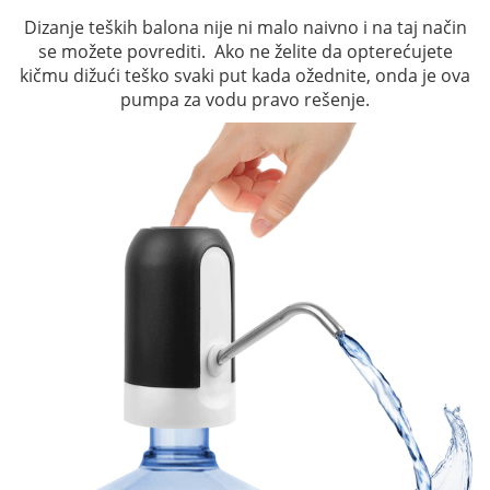
Dizanje teških balona nije ni malo naivno i na taj način
se možete povrediti. Ako ne želite da opterećujete
kičmu dižući teško svaki put kada ožednite, onda je ova
pumpa za vodu pravo rešenje.