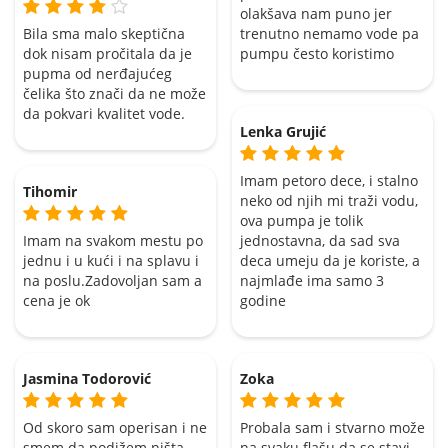
olakšava nam puno jer
Bila sma malo skeptična
trenutno nemamo vode pa
dok nisam pročitala da je
pumpu često koristimo
pupma od nerđajućeg
čelika što znači da ne može
da pokvari kvalitet vode.
Lenka Grujić
Imam petoro dece, i stalno
Tihomir
neko od njih mi traži vodu,
ova pumpa je tolik
Imam na svakom mestu po
jednostavna, da sad sva
jednu i u kući i na splavu i
deca umeju da je koriste, a
na poslu.Zadovoljan sam a
najmlađe ima samo 3
cena je ok
godine
Jasmina Todorović
Zoka
Od skoro sam operisan i ne
Probala sam i stvarno može
smem da podižem ništa
na svaku flašu da se stavi.