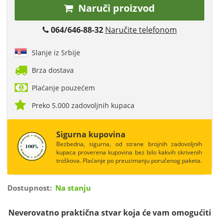
Naruči proizvod
064/646-88-32
Naručite telefonom
Slanje iz Srbije
Brza dostava
Plaćanje pouzećem
Preko 5.000 zadovoljnih kupaca
Sigurna kupovina
Bezbedna, sigurna, od strane brojnih zadovoljnih
kupaca proverena kupovina bez bilo kakvih skrivenih
troškova. Plaćanje po preuzimanju poručenog paketa.
Dostupnost:
Na stanju
Neverovatno praktična stvar koja će vam omogućiti