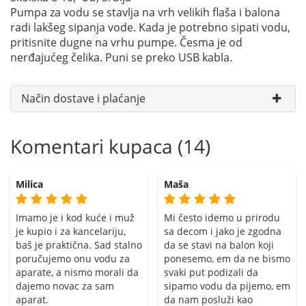
Pumpa za vodu se stavlja na vrh velikih flaša i balona
radi lakšeg sipanja vode. Kada je potrebno sipati vodu,
pritisnite dugne na vrhu pumpe. Česma je od
nerđajućeg čelika. Puni se preko USB kabla.
Način dostave i plaćanje
Komentari kupaca (14)
Milica
Maša
Imamo je i kod kuće i muž
Mi često idemo u prirodu
je kupio i za kancelariju,
sa decom i jako je zgodna
baš je praktična. Sad stalno
da se stavi na balon koji
poručujemo onu vodu za
ponesemo, em da ne bismo
aparate, a nismo morali da
svaki put podizali da
dajemo novac za sam
sipamo vodu da pijemo, em
aparat.
da nam posluži kao