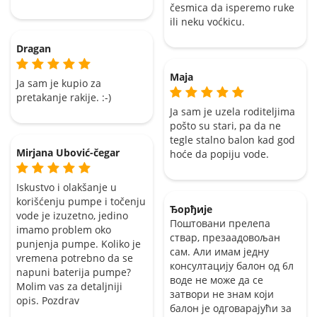
česmica da isperemo ruke
ili neku voćkicu.
Dragan
Maja
Ja sam je kupio za
pretakanje rakije. :-)
Ja sam je uzela roditeljima
pošto su stari, pa da ne
tegle stalno balon kad god
Mirjana Ubović-čegar
hoće da popiju vode.
Iskustvo i olakšanje u
korišćenju pumpe i točenju
Ђорђије
vode je izuzetno, jedino
Поштовани прелепа
imamo problem oko
ствар, презаадовољан
punjenja pumpe. Koliko je
сам. Али имам једну
vremena potrebno da se
консултацију балон од 6л
napuni baterija pumpe?
воде не може да се
Molim vas za detaljniji
затвори не знам који
opis. Pozdrav
балон је одговарајући за