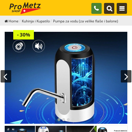
Home
Kuhinja i Kupatilo
Pumpa za vodu (za velike flaše i balone)
- 30%