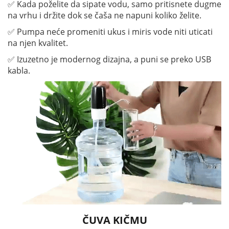
✅ Kada poželite da sipate vodu, samo pritisnete dugme
na vrhu i držite dok se čaša ne napuni koliko želite.
✅ Pumpa neće promeniti ukus i miris vode niti uticati
na njen kvalitet.
✅ Izuzetno je modernog dizajna, a puni se preko USB
kabla.
ČUVA KIČMU