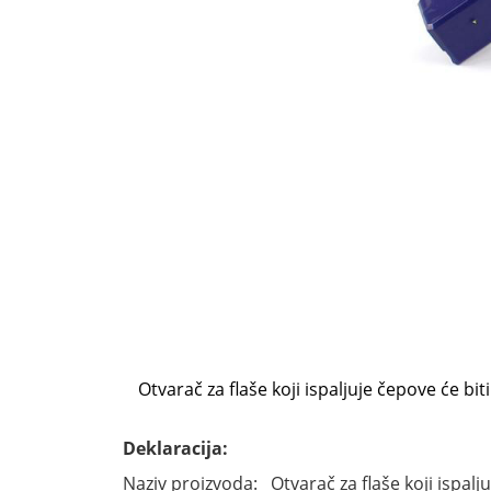
Otvarač za flaše koji ispaljuje čepove će b
Deklaracija:
Naziv proizvoda: Otvarač za flaše koji ispalj