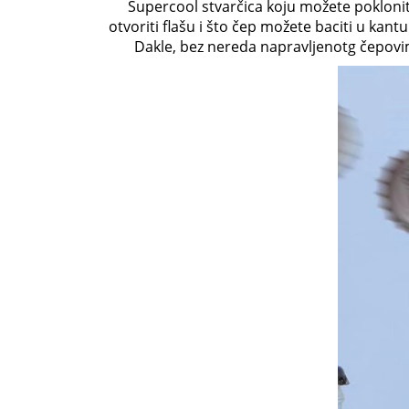
Supercool stvarčica koju možete poklonit
otvoriti flašu i što čep možete baciti u kant
Dakle, bez nereda napravljenotg čepovima 