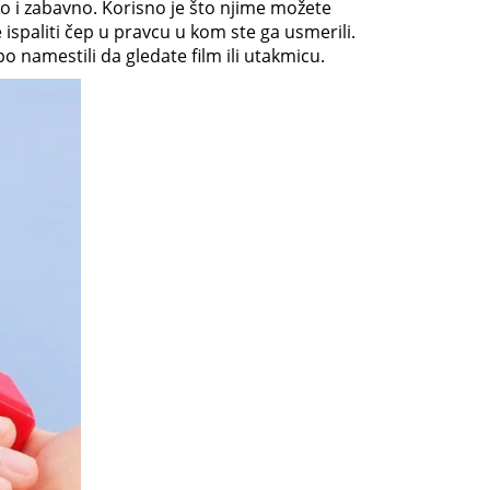
o i zabavno. Korisno je što njime možete
e ispaliti čep u pravcu u kom ste ga usmerili.
o namestili da gledate film ili utakmicu.