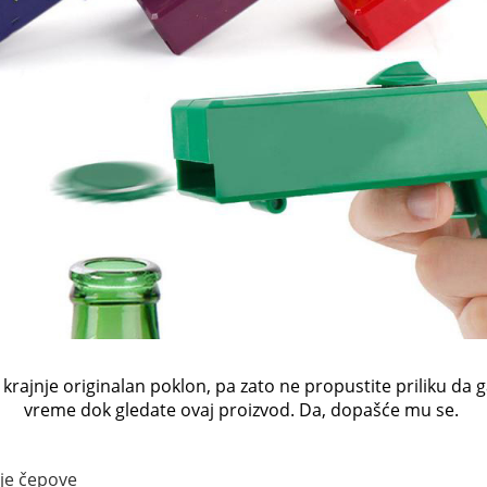
iti krajnje originalan poklon, pa zato ne propustite priliku 
vreme dok gledate ovaj proizvod. Da, dopašće mu se.
uje čepove