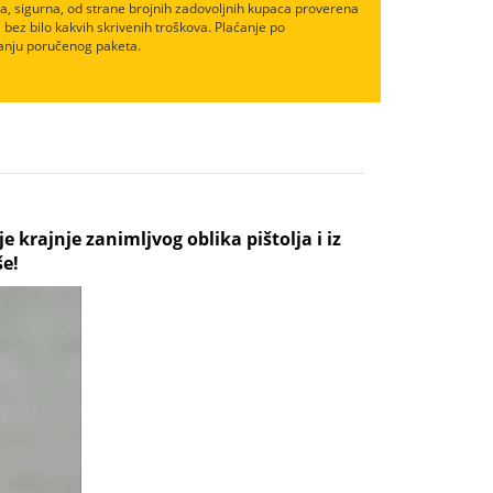
, sigurna, od strane brojnih zadovoljnih kupaca proverena
 bez bilo kakvih skrivenih troškova. Plaćanje po
nju poručenog paketa.
e krajnje zanimljvog oblika pištolja i iz
še!