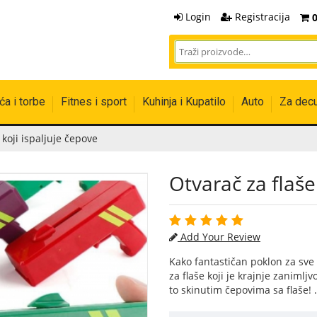
Login
Registracija
a i torbe
Fitnes i sport
Kuhinja i Kupatilo
Auto
Za dec
 koji ispaljuje čepove
Otvarač za flaše
Add Your Review
Kako fantastičan poklon za sve 
za flaše koji je krajnje zanimljv
to skinutim čepovima sa flaše!