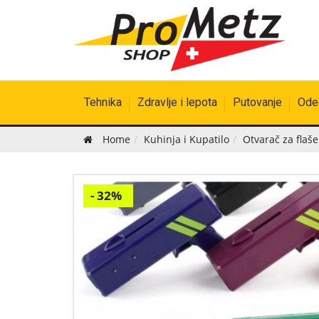
Tehnika
Zdravlje i lepota
Putovanje
Odeć
Home
Kuhinja i Kupatilo
Otvarač za flaše
- 32%