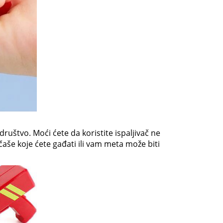
uštvo. Moći ćete da koristite ispaljivač ne
aše koje ćete gađati ili vam meta može biti