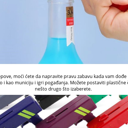
epove, moći ćete da napravite pravu zabavu kada vam dođe dr
 kao municiju i igri pogađanja. Možete postaviti plastične č
nešto drugo što izaberete.