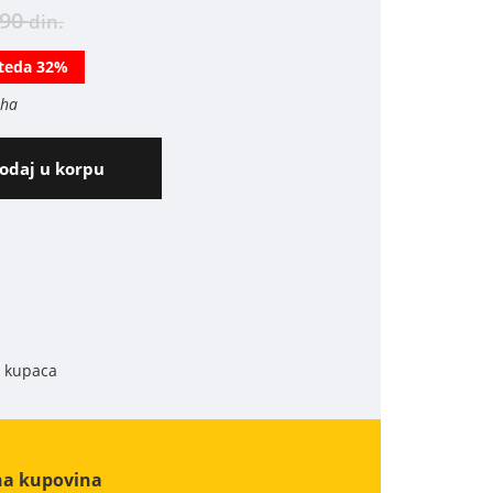
290
din.
teda 32%
iha
odaj u korpu
h kupaca
na kupovina