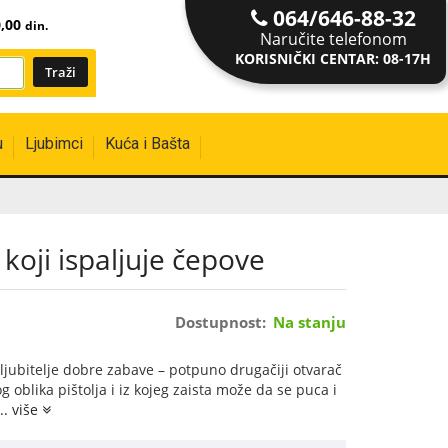
064/646-88-32
0,00
din.
Naručite telefonom
KORISNIČKI CENTAR: 08-17H
u
Ljubimci
Kuća i Bašta
 koji ispaljuje čepove
Dostupnost:
Na stanju
ljubitelje dobre zabave – potpuno drugačiji otvarač
og oblika pištolja i iz kojeg zaista može da se puca i
... više