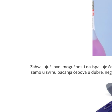
Zahvaljujući ovoj mogućnosti da ispaljuje č
samo u svrhu bacanja čepova u đubre, nego i