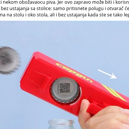
i nekom obožavaocu piva. Jer ovo zapravo može biti i korisn
u bez ustajanja sa stolice: samo pritisnete polugu i otvarač ć
na stolu i oko stola, ali i bez ustajanja kada ste se tako lep