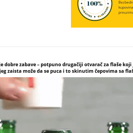
Bezbedna
kupovina
preuzima
e dobre zabave – potpuno drugačiji otvarač za flaše koji j
jeg zaista može da se puca i to skinutim čepovima sa fla