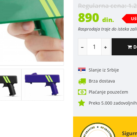
Regularna cena: 1.
890
Uš
din.
Rasprodaja traje do isteka zal
D
Slanje iz Srbije
Brza dostava
Plaćanje pouzećem
Preko 5.000 zadovoljni
Sigur